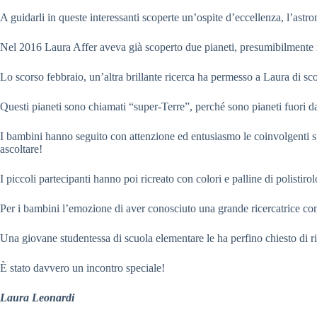
A guidarli in queste interessanti scoperte un’ospite d’eccellenza, l’a
Nel 2016 Laura Affer aveva già scoperto due pianeti, presumibilmente roc
Lo scorso febbraio, un’altra brillante ricerca ha permesso a Laura di sco
Questi pianeti sono chiamati “super-Terre”, perché sono pianeti fuori d
I bambini hanno seguito con attenzione ed entusiasmo le coinvolgenti sp
ascoltare!
I piccoli partecipanti hanno poi ricreato con colori e palline di polistiro
Per i bambini l’emozione di aver conosciuto una grande ricercatrice come
Una giovane studentessa di scuola elementare le ha perfino chiesto di ril
È stato davvero un incontro speciale!
Laura Leonardi