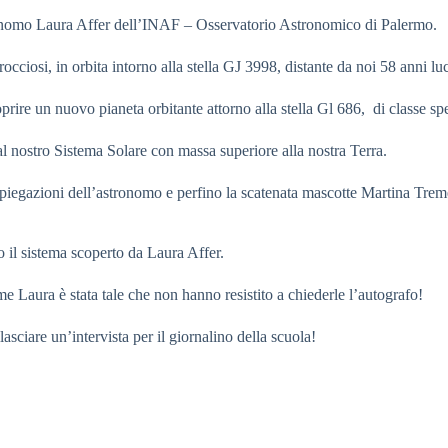
stronomo Laura Affer dell’INAF – Osservatorio Astronomico di Palermo.
ciosi, in orbita intorno alla stella GJ 3998, distante da noi 58 anni luc
prire un nuovo pianeta orbitante attorno alla stella Gl 686, di classe spe
al nostro Sistema Solare con massa superiore alla nostra Terra.
iegazioni dell’astronomo e perfino la scatenata mascotte Martina Tremen
lo il sistema scoperto da Laura Affer.
 Laura è stata tale che non hanno resistito a chiederle l’autografo!
asciare un’intervista per il giornalino della scuola!