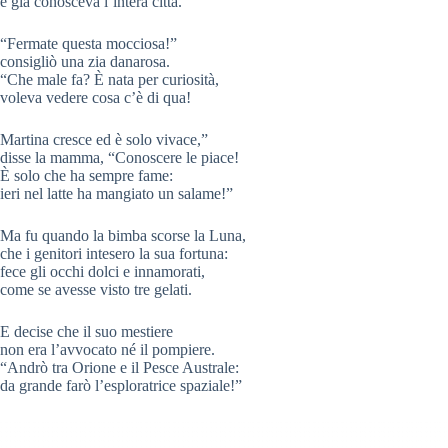
e già conosceva l’intera città.
“Fermate questa mocciosa!”
consigliò una zia danarosa.
“Che male fa? È nata per curiosità,
voleva vedere cosa c’è di qua!
Martina cresce ed è solo vivace,”
disse la mamma, “Conoscere le piace!
È solo che ha sempre fame:
ieri nel latte ha mangiato un salame!”
Ma fu quando la bimba scorse la Luna,
che i genitori intesero la sua fortuna:
fece gli occhi dolci e innamorati,
come se avesse visto tre gelati.
E decise che il suo mestiere
non era l’avvocato né il pompiere.
“Andrò tra Orione e il Pesce Australe:
da grande farò l’esploratrice spaziale!”