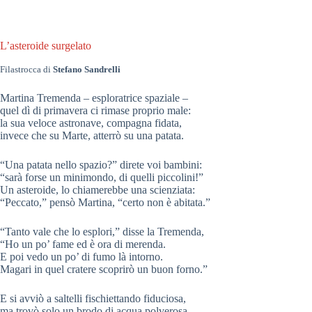
L’asteroide surgelato
Filastrocca di
Stefano Sandrelli
Martina Tremenda – esploratrice spaziale –
quel dì di primavera ci rimase proprio male:
la sua veloce astronave, compagna fidata,
invece che su Marte, atterrò su una patata.
“Una patata nello spazio?” direte voi bambini:
“sarà forse un minimondo, di quelli piccolini!”
Un asteroide, lo chiamerebbe una scienziata:
“Peccato,” pensò Martina, “certo non è abitata.”
“Tanto vale che lo esplori,” disse la Tremenda,
“Ho un po’ fame ed è ora di merenda.
E poi vedo un po’ di fumo là intorno.
Magari in quel cratere scoprirò un buon forno.”
E si avviò a saltelli fischiettando fiduciosa,
ma trovò solo un brodo di acqua polverosa.